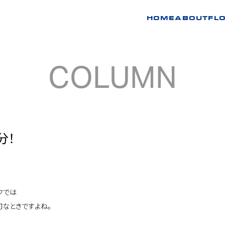
HOME
ABOUT
FL
COLUMN
分！
クでは
切なときですよね。