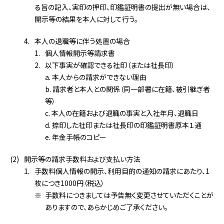
る旨の記入、実印の押印、印鑑証明書の提出が無い場合は、
開示等の結果を本人に対して行う。
本人の退職等に伴う処置の場合
個人情報開示等請求書
以下事実が確認できる社印（または社長印）
a. 本人からの請求ができない理由
b. 請求者と本人との関係（同一部署に在籍、被引継ぎ者
等）
c. 本人の在籍および退職の事実と入社年月、退職日
d. 捺印した社印または社長印の印鑑証明書原本１通
e. 年金手帳のコピー
開示等の請求手数料および支払い方法
手数料個人情報の開示、利用目的の通知の請求にあたり、1
枚につき1000円（税込）
手数料につきましては予告無く変更させていただくことが
ありますので、あらかじめご了承ください。