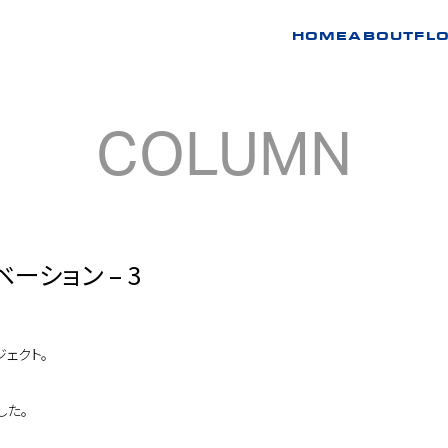
HOME
ABOUT
FL
COLUMN
ーション – 3
ェクト。
した。