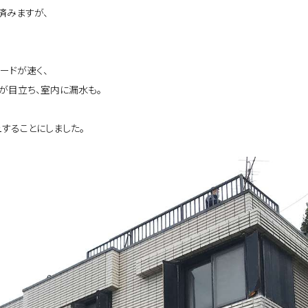
済みますが、
ードが速く、
が目立ち、室内に漏水も。
することにしました。